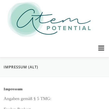
Zum Inhalt springen
Menü
STARTSEITE
ÜBER MICH
TERMINE
IMPRESSUM (ALT)
ATEM-ANGEBOT
KONTAKT
IMPRESSUM
Impressum
Angaben gemäß § 5 TMG:
DATENSCHUTZ
AGB