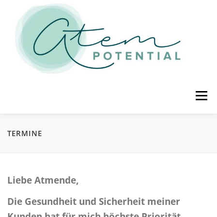
Zum Inhalt springen
Menü
STARTSEITE
ÜBER MICH
TERMINE
TERMINE
ATEM-ANGEBOT
KONTAKT
IMPRESSUM
Liebe Atmende,
Die Gesundheit und Sicherheit meiner
DATENSCHUTZ
AGB
Kunden hat für mich höchste Priorität.