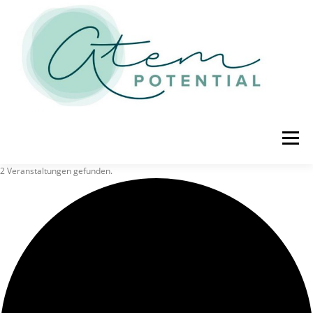
Zum Inhalt springen
Menü
2 Veranstaltungen gefunden.
STARTSEITE
ÜBER MICH
TERMINE
ATEM-ANGEBOT
KONTAKT
IMPRESSUM
DATENSCHUTZ
AGB